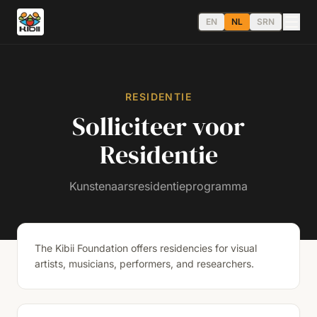
EN
NL
SRN
RESIDENTIE
Solliciteer voor
Residentie
Kunstenaarsresidentieprogramma
The Kibii Foundation offers residencies for visual
artists, musicians, performers, and researchers.